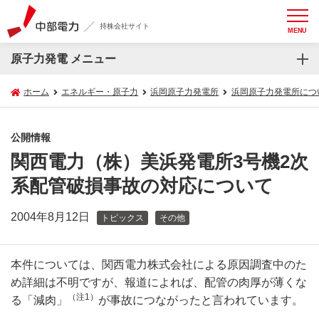
持株会社サイト
MENU
原子力発電 メニュー
ホーム
エネルギー・原子力
浜岡原子力発電所
浜岡原子力発電所につ
公開情報
関西電力（株）美浜発電所3号機2次
系配管破損事故の対応について
2004年8月12日
トピックス
その他
本件については、関西電力株式会社による原因調査中のた
め詳細は不明ですが、報道によれば、配管の肉厚が薄くな
（注1）
る「減肉」
が事故につながったと言われています。