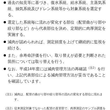
過去の知見等に基づき、復水系統、給水系統、主蒸気系
統、抽気系統及びドレン系統等から対象系統を選定す
る。
選定した系統毎に流れが変化する部位（配管曲がり部や
絞り部など）から代表部位を決め、定期的に肉厚測定を
実施する。
減肉が認められれば、測定頻度を上げて継続的に監視を
続ける。
また、余寿命評価を行い、取り替えが必要と判断された
箇所については取り替えを行う。
（注2）
なお、平成14年度には減肉管理方法の再確認
を行
い、上記代表部位による減肉管理方法が妥当であること
を確認しています。
（注1）
減肉は、配管の曲がり部や絞り部等の流れの変化する部位に現れま
す。
（注2）
従来測定対象でなかった配管の直管部で、肉厚測定のサンプル調査を