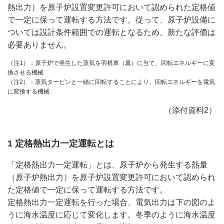
熱出力）を原子炉設置変更許可において認められた定格値
で一定に保って運転する方法です。従って、原子炉設備に
ついては設計条件範囲での運転となるため、新たな評価は
必要ありません。
（注1）：原子炉で発生した蒸気を羽根車（翼）に当て、回転エネルギーに変
換させる機械
（注2）：蒸気タービンと一緒に回転することにより、回転エネルギーを電気
に変換する機械
（添付資料2）
1 定格熱出力一定運転とは
「定格熱出力一定運転」とは、原子炉から発生する熱量
（原子炉熱出力）を原子炉設置変更許可において認められ
た定格値で一定に保って運転する方法です。
定格熱出力一定運転を行った場合、電気出力は下の図のよ
うに海水温度に応じて変化します。冬季のように海水温度