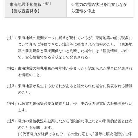
（注3）
東海地震予知情報
◇電力の需給状況を勘案しなが
【警戒宣言発令】
ら運転を停止
（注1）
東海地域の観測データに異常が現れているが、東海地震の前兆現象に
ついて直ちに評価できない場合等に発表される情報のこと。（東海地
震の前兆現象と直接関係ないと判断した場合には「観測情報」の中
で、安心情報である旨明記して発表される）
（注2）
東海地震の前兆現象の可能性が高まったと認められた場合に発表され
る情報のこと。
（注3）
東海地震が発生するおそれがあると認められた場合に発表される情報
のこと。
（注4）
代替電力確保等必要な措置とは、停止中の火力発電所の起動等を行い
ます。
（注5）
電力の需給状況を勘案しながら段階的な停止などの準備的措置とは次
のことを意味します。
(1)代替電力が確保できた分、その量に応じて1基毎に順次段階的に停