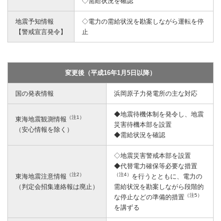
◇需給状況を確認
地震予知情報
◇電力の需給状況を勘案しながら運転を停
【警戒宣言発令】
止
変更後（平成16年1月5日以降）
国の発表情報
浜岡原子力発電所の主な対応
◆地震待機体制を発令し、地震
（注1）
東海地震観測情報
災害待機本部を設置
（安心情報を除く）
◆需給状況を確認
◇地震災害警戒本部を設置
◆代替電力確保等必要な措置
（注2）
（注4）
東海地震注意情報
を行うとともに、電力の
（判定会招集連絡報は廃止）
需給状況を勘案しながら段階的
（注5）
な停止などの準備的措置
を講ずる