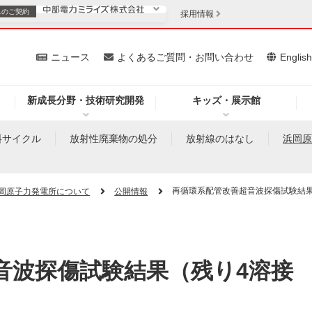
スの
ご契約
採用情報
いて
ニュース
よくあるご質問・お問い合わせ
Englis
新成長分野・技術研究開発
キッズ・展示館
お客さま
安定供給
法人のお客さま
料サイクル
放射性廃棄物の処分
放射線のはなし
浜岡
・低コスト化
企業情報
再循環系配管改善超音波探傷試験結果
岡原子力発電所について
公開情報
を開きます）
（新しいウィンドウを開きます）
質問・お問い合わせ
音波探傷試験結果（残り4溶接