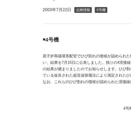
（新しいウィンドウを開きます）
（新
ニュース
よくあるご質問・お問い合わせ
2003年7月22日
点検情報
4号機
￭4号機
原子炉再循環系配管でひび割れの徴候が認められた
い、結果を7月15日に公表しました。残りの4溶
の結果が纏まりましたのでお知らせします。ひび割
ている改良された超音波探傷法により測定されたひ
なお、これらのひび割れの徴候が認められた溶接線に
4号