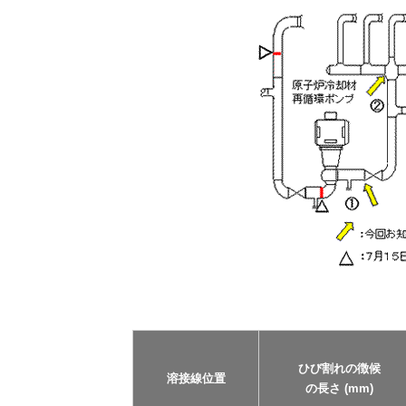
ひび割れの徴候
溶接線位置
の長さ (mm)