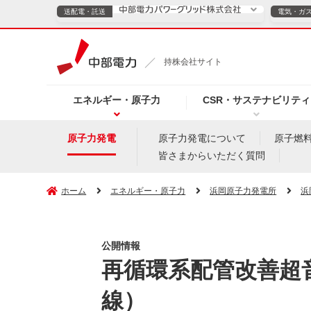
送配電・託送
電気・ガ
送配電・託送につ
持株会社サイト
電気・ガスのご契約
エネルギー・原子力
CSR・サステナビリティ
TOPページへ
TOPページへ
ご案内
個人の
原子力発電
原子力発電について
原子燃
皆さまからいただく質問
サービス・ソリューション
企業情報
効率化
ホーム
エネルギー・原子力
浜岡原子力発電所
浜
公開情報
（新しいウィンドウを開きます）
（新しいウィンドウ
プレスリリース
お知らせ
よくあるご
再循環系配管改善超
線）