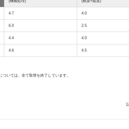
(機械処理)
(横波+縦波)
4.7
4.0
6.0
2.5
4.4
4.0
4.6
4.5
については、全て取替を終了しています。