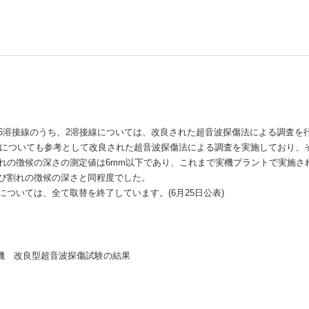
しいウィンドウを開きます）
6溶接線のうち、2溶接線については、改良された超音波探傷法による調査を
接線についても参考として改良された超音波探傷法による調査を実施しており、
れの徴候の深さの測定値は6mm以下であり、これまで実機プラントで実施さ
び割れの徴候の深さと同程度でした。
ついては、全て取替を終了しています。(6月25日公表)
機 改良型超音波探傷試験の結果