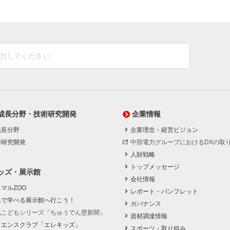
成長分野・技術研究開発
企業情報
成長分野
企業理念・経営ビジョン
術研究開発
中部電力グループにおけるDXの取
人財戦略
トップメッセージ
ッズ・展示館
会社情報
マルZOO
レポート・パンフレット
んで学べる展示館へ行こう！
ガバナンス
気こどもシリーズ「ちゅうでん壁新聞」
資材調達情報
イエンスクラブ「エレキッズ」
スポーツ・取り組み