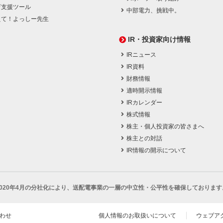
育支援ツール
中部電力、挑戦中。
えて！よっしー先生
IR・投資家向け情報
IRニュース
IR資料
財務情報
適時開示情報
IRカレンダー
株式情報
株主・個人投資家の皆さまへ
株主との対話
IR情報の開示について
2020年4月の分社化により、
送配電事業の一層の中立性・公平性を確保しております
わせ
個人情報のお取扱いについて
ウェブア