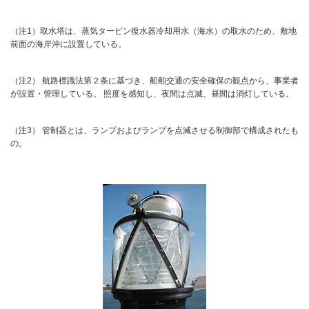
（注1）取水塔は、蒸気タービン復水器冷却用水（海水）の取水のため、敷地
前面の海岸沖に設置している。
（注2） 航路標識法第２条に基づき、船舶交通の安全確保の観点から、事業者
が設置・管理している。 照度を感知し、夜間は点滅、昼間は消灯している。
（注3） 管制器とは、ランプおよびランプを点滅させる制御部で構成されたも
の。