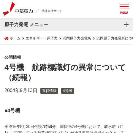
持株会社サイト
MENU
原子力発電 メニュー
ホーム
エネルギー・原子力
浜岡原子力発電所
浜岡原子力発電所につ
公開情報
4号機 航路標識灯の異常について
（続報）
2004年9月13日
運転情報
4号機
■4号機
平成16年8月30日午後7時58分、運転中の4号機において、取水塔（注
1）に設置している航路標識灯（注2）が通常夜間は点滅すべきところ、