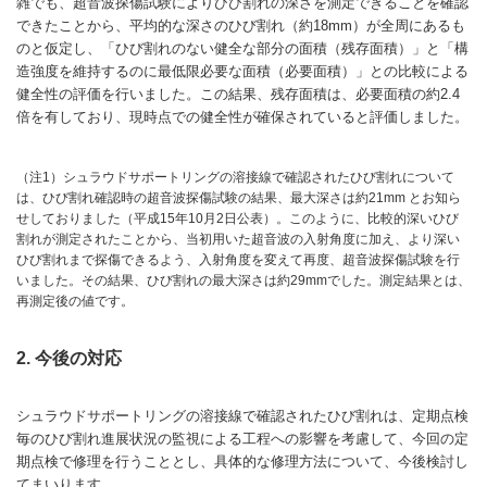
雑でも、超音波探傷試験によりひび割れの深さを測定できることを確認
できたことから、平均的な深さのひび割れ（約18mm）が全周にあるも
のと仮定し、「ひび割れのない健全な部分の面積（残存面積）」と「構
造強度を維持するのに最低限必要な面積（必要面積）」との比較による
健全性の評価を行いました。この結果、残存面積は、必要面積の約2.4
倍を有しており、現時点での健全性が確保されていると評価しました。
（注1）シュラウドサポートリングの溶接線で確認されたひび割れについて
は、ひび割れ確認時の超音波探傷試験の結果、最大深さは約21mm とお知ら
せしておりました（平成15年10月2日公表）。このように、比較的深いひび
割れが測定されたことから、当初用いた超音波の入射角度に加え、より深い
ひび割れまで探傷できるよう、入射角度を変えて再度、超音波探傷試験を行
いました。その結果、ひび割れの最大深さは約29mmでした。測定結果とは、
再測定後の値です。
2. 今後の対応
シュラウドサポートリングの溶接線で確認されたひび割れは、定期点検
毎のひび割れ進展状況の監視による工程への影響を考慮して、今回の定
期点検で修理を行うこととし、具体的な修理方法について、今後検討し
てまいります。