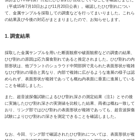
（平成15年7月10日および11月20日公表）。確認したひび割れについ
て、金属サンプルを採取しての調査などを行ってまいりました。これら
の結果及び今後の対応がまとまりましたので、お知らせします。
1. 調査結果
採取した金属サンプルを用いた断面観察や破面観察などの調査の結果、
ひび割れの原因は応力腐食割れであると推定されました。ひび割れの内
部形状は、他プラントのシュラウド中間部胴で見られた表面形状が複雑
なひび割れの場合と異なり、内部で複雑に広がるような進展の様子は認
められず、表面形状が複雑であっても概ね内表面に垂直に進展している
ことを確認しました。
また、超音波探傷試験によるひび割れ深さの測定結果（注1）とその後
に実施したひび割れ深さの実測値を比較した結果、両者は概ね一致して
おり、リング部ではひび割れの表面形状が複雑であっても、超音波探傷
試験によりひび割れの深さを測定できることを確認しました。
なお、今回、リング部で確認されたひび割れについては、表面形状が複