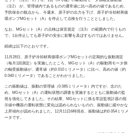
（注2） が、管理値内であるものの通常値に比べ高めの値であるため、
予防保全の観点から、今週末、原子炉の出力を下げ、原子炉冷却材再循
環ポンプMGセット（A）を停止して点検を行うこととしました。
なお、MGセット（A）の点検は保安規定 （注3） の範囲内で行うもの
で、1台停止しても原子炉の安全に影響を及ぼすものではありません。
経緯は以下のとおりです。
11月28日、原子炉冷却材再循環ポンプMGセットの定期的な振動測定
（毎月1回測定）を実施したところ、MGセット（A）の駆動用モータ側
の軸受振動値が、通常値（約0.010ミリメータ）に比べ、高めの値（約
0.040ミリメータ）であることがわかりました。
この振動値は、振動の管理値（0.085ミリメータ）内ですが、念のた
め、MGセット（A）の運転状態の調査を実施するとともに振動値の監
視を強化してきました。その結果、MGセットに係る常設監視計器の指
示値や機器の運転状態に変化は認められないものの、振動値に緩やかな
上昇傾向が認められました。12月11日6時現在、振動値は約0.054ミリメ
ータです。