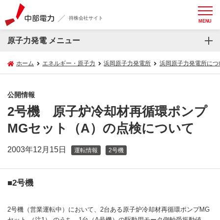
持株会社サイト
MENU
原子力発電 メニュー
ホーム
エネルギー・原子力
浜岡原子力発電所
浜岡原子力発電所につ
公開情報
2号機 原子炉冷却材再循環ポンプ
MGセット（A）の点検について
2003年12月15日
運転情報
2号機
■2号機
2号機（営業運転中）において、2台ある原子炉冷却材再循環ポンプMG
セット （注1） のうち、1台（A号機）の駆動用モータ側軸受振動値