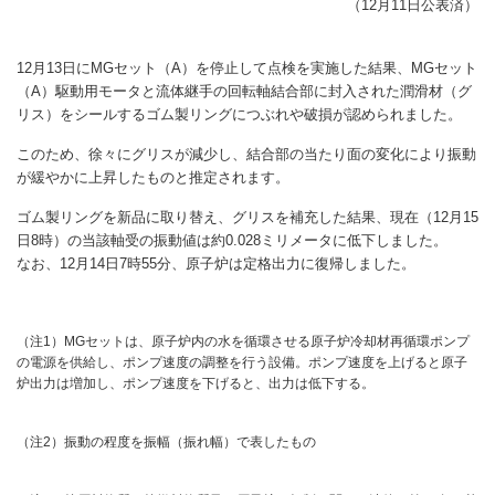
（12月11日公表済）
12月13日にMGセット（A）を停止して点検を実施した結果、MGセット
（A）駆動用モータと流体継手の回転軸結合部に封入された潤滑材（グ
リス）をシールするゴム製リングにつぶれや破損が認められました。
このため、徐々にグリスが減少し、結合部の当たり面の変化により振動
が緩やかに上昇したものと推定されます。
ゴム製リングを新品に取り替え、グリスを補充した結果、現在（12月15
日8時）の当該軸受の振動値は約0.028ミリメータに低下しました。
なお、12月14日7時55分、原子炉は定格出力に復帰しました。
（注1）MGセットは、原子炉内の水を循環させる原子炉冷却材再循環ポンプ
の電源を供給し、ポンプ速度の調整を行う設備。ポンプ速度を上げると原子
炉出力は増加し、ポンプ速度を下げると、出力は低下する。
（注2）振動の程度を振幅（振れ幅）で表したもの