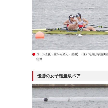
ゴール直後（左から國元・成瀬）
（注）写真は宇治川
提供
優勝の女子軽量級ペア