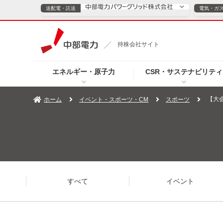
送配電・託送
電気・ガ
送配電・託送につ
持株会社サイト
電気・ガスのご契約
エネルギー・原子力
CSR・サステナビリティ
TOPページへ
TOPページへ
ご案内
個人の
【大
ホーム
イベント・スポーツ・CM
スポーツ
サービス・ソリューション
企業情報
効率化
（新しいウィンドウを開きます）
（新しいウィンドウ
プレスリリース
お知らせ
よくあるご
すべて
イベント