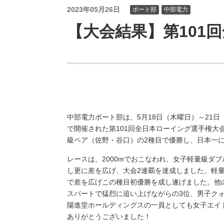
（新しいウィンドウを開きます）
（新
ニュース
よくあるご質問・お問い合わせ
2023年05月26日
ボート部
中部電力
【大会結果】第101
中部電力ボート部は、5月18日（木曜日）～21
で開催された第101回全日本ローイング選手権大
級ペア（佐野・谷口）の2種目で優勝し、日本一
レースは、2000mでおこなわれ、女子軽量級ダ
し更に差を広げ、大会2連覇を達成しました。軽量
で差を広げこの種目初優勝を成し遂げました。他
スパートで猛烈に追い上げながらの3位、男子ク
陽進堂ホールディングスの一員としても女子エイ
ありがとうございました！