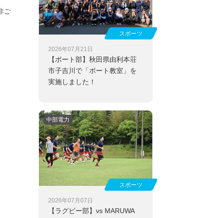
非ご
スポーツ
2026年07月21日
【ボート部】
秋田県由利本荘
市子吉川で「ボート教室」を
実施しました！
中部電力
スポーツ
2026年07月07日
【ラグビー部】
vs MARUWA