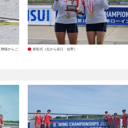
直輝様からご
表彰式（左から谷口・佐野）