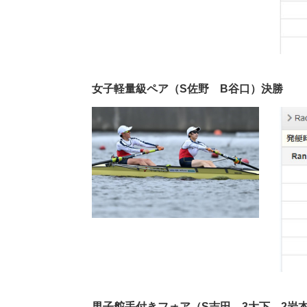
女子軽量級ペア（S佐野 B谷口）決勝
男子舵手付きフォア（S吉田 3大下 2岩本