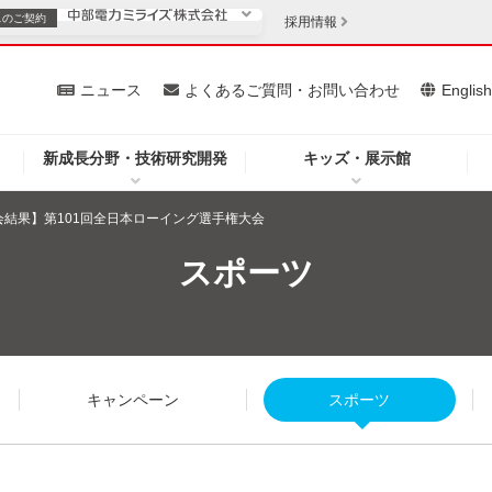
スの
ご契約
採用情報
いて
ニュース
よくあるご質問・お問い合わせ
Englis
新成長分野・技術研究開発
キッズ・展示館
お客さま
安定供給
法人のお客さま
会結果】第101回全日本ローイング選手権大会
・低コスト化
企業情報
スポーツ
を開きます）
（新しいウィンドウを開きます）
質問・お問い合わせ
キャンペーン
スポーツ