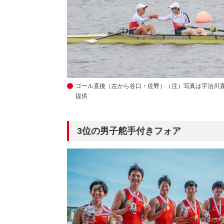
ゴール直後（左から谷口・佐野）
（注）写真は宇治川
提供
3位の男子舵手付きフォア