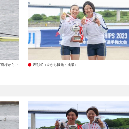
直輝様からご
表彰式（左から國元・成瀬）