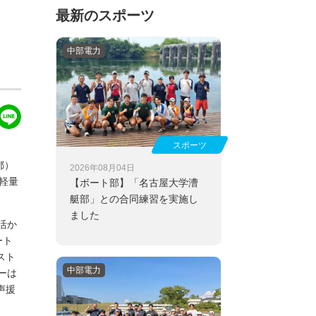
最新のスポーツ
中部電力
スポーツ
都）
2026年08月04日
軽量
【ボート部】
「名古屋大学漕
艇部」との合同練習を実施し
ました
活か
ート
スト
中部電力
ーは
声援