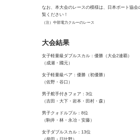
なお、本大会のレースの模様は、日本ボート協会
覧ください！
（注）中部電力クルーのレース
大会結果
女子軽量級ダブルスカル：優勝（大会2連覇）
（成瀬・國元）
女子軽量級ペア：優勝（初優勝）
（佐野・谷口）
男子舵手付きフォア：3位
（吉田・大下・岩本・田村・森）
男子クォドルプル：8位
（駒井・林・永冶・安藤）
女子ダブルスカル：13位
（柴田・日比野）