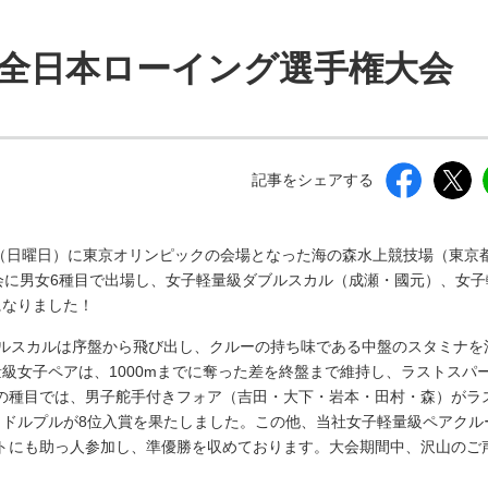
しいウィンドウを開きます）
回全日本ローイング選手権大会
記事をシェアする
日（日曜日）に東京オリンピックの会場となった海の森水上競技場（東京
会に男女6種目で出場し、女子軽量級ダブルスカル（成瀬・國元）、女子
になりました！
ブルスカルは序盤から飛び出し、クルーの持ち味である中盤のスタミナを
級女子ペアは、1000mまでに奪った差を終盤まで維持し、ラストスパ
の種目では、男子舵手付きフォア（吉田・大下・岩本・田村・森）がラ
ォドルプルが8位入賞を果たしました。この他、当社女子軽量級ペアクル
トにも助っ人参加し、準優勝を収めております。大会期間中、沢山のご