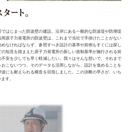
断ではじまった防波壁の建設。沿岸にある一般的な防波堤や防潮堤
浜岡原子力発電所の防波壁は、これまで当社で手掛けたことがない
決めなければならず、参照すべき設計の基準や前例もすぐには探し
どの知見を踏まえた原子力発電所の新しい規制基準が施行される前
の不安を少しでも早く軽減したい。我々はそんな想いで、それまで
をおこないつつ、そのデータも活用しながら、設計を進めることを
津波にも耐えられる構造を目指しました。この決断の早さが、いち
います。