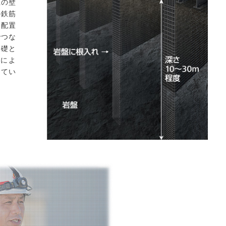
上の壁
の鉄筋
を配置
でつな
基礎と
によ
ってい