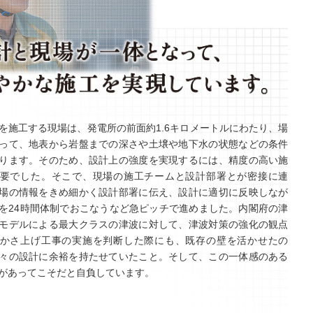
を施工する現場は、発電所の前面約1.6キロメートルにわたり、場
って、地表から岩盤までの深さや土壌や地下水の状態などの条件
ります。そのため、設計上の強度を実現するには、精度の高い施
要でした。そこで、現場の施工チームと設計部署とが密接に連
場の情報をきめ細かく設計部署に伝え、設計に適切に反映しなが
を24時間体制でおこなうなど急ピッチで進めました。内閣府の津
モデルによる最大クラスの津波に対して、津波対策の強化の観点
かさ上げ工事の実施を判断した際にも、既存の壁を活かせたの
々の設計に余裕を持たせていたこと。そして、この一体感のある
があってこそだと自負しています。