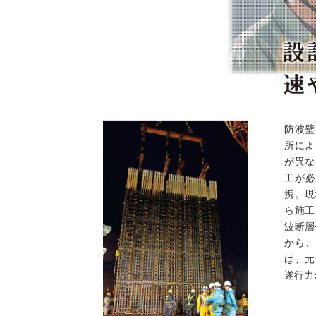
防波壁
所によ
が異な
工が必
携。現
ら施工
波断層
から、
は、元
遂行力