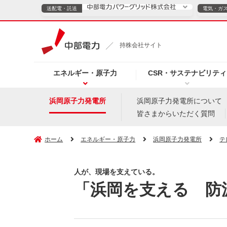
送配電・託送
電気・ガ
送配電・託送につ
持株会社サイト
電気・ガスのご契約
エネルギー・原子力
CSR・サステナビリティ
TOPページへ
TOPページへ
ご案内
個人の
浜岡原子力発電所
浜岡原子力発電所について
皆さまからいただく質問
サービス・ソリューション
企業情報
効率化
ホーム
エネルギー・原子力
浜岡原子力発電所
テ
人が、現場を支えている。
（新しいウィンドウを開きます）
（新しいウィンドウ
プレスリリース
お知らせ
よくあるご
「浜岡を支える 防波