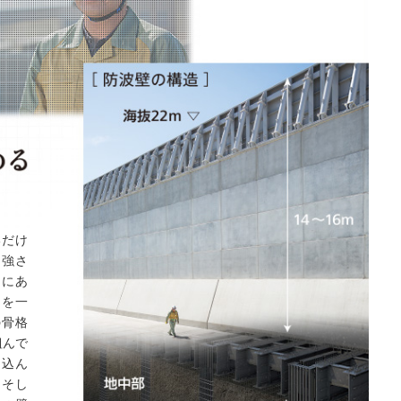
いだけ
る強さ
中にあ
）を一
の骨格
組んで
し込ん
。そし