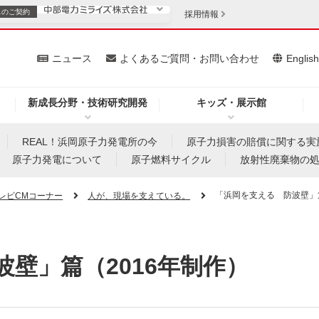
スの
ご契約
採用情報
いて
ニュース
よくあるご質問・お問い合わせ
Englis
新成長分野・技術研究開発
キッズ・展示館
お客さま
安定供給
法人のお客さま
REAL！浜岡原子力発電所の今
原子力損害の賠償に関する実
原子力発電について
原子燃料サイクル
放射性廃棄物の
・低コスト化
企業情報
「浜岡を支える 防波壁」篇
レビCMコーナー
人が、現場を支えている。
を開きます）
（新しいウィンドウを開きます）
質問・お問い合わせ
壁」篇（2016年制作）