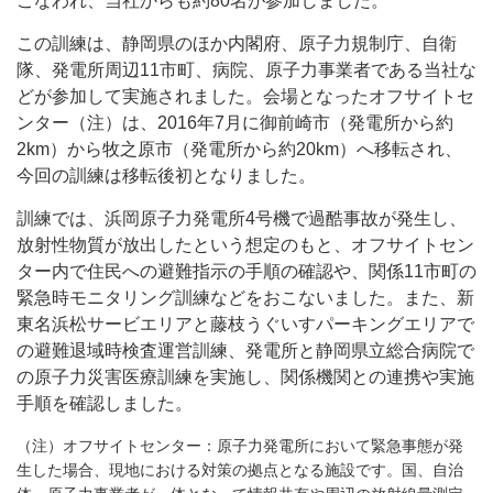
こなわれ、当社からも約80名が参加しました。
この訓練は、静岡県のほか内閣府、原子力規制庁、自衛
隊、発電所周辺11市町、病院、原子力事業者である当社な
どが参加して実施されました。会場となったオフサイトセ
ンター（注）は、2016年7月に御前崎市（発電所から約
2km）から牧之原市（発電所から約20km）へ移転され、
今回の訓練は移転後初となりました。
訓練では、浜岡原子力発電所4号機で過酷事故が発生し、
放射性物質が放出したという想定のもと、オフサイトセン
ター内で住民への避難指示の手順の確認や、関係11市町の
緊急時モニタリング訓練などをおこないました。また、新
東名浜松サービエリアと藤枝うぐいすパーキングエリアで
の避難退域時検査運営訓練、発電所と静岡県立総合病院で
の原子力災害医療訓練を実施し、関係機関との連携や実施
手順を確認しました。
（注）オフサイトセンター：原子力発電所において緊急事態が発
生した場合、現地における対策の拠点となる施設です。国、自治