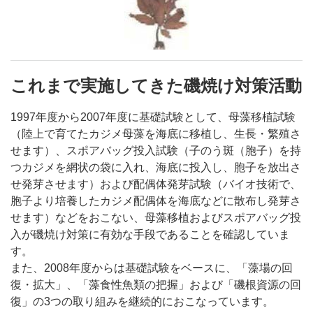
これまで実施してきた磯焼け対策活動
1997年度から2007年度に基礎試験として、母藻移植試験
（陸上で育てたカジメ母藻を海底に移植し、生長・繁殖さ
せます）、スポアバッグ投入試験（子のう斑（胞子）を持
つカジメを網状の袋に入れ、海底に投入し、胞子を放出さ
せ発芽させます）および配偶体発芽試験（バイオ技術で、
胞子より培養したカジメ配偶体を海底などに散布し発芽さ
せます）などをおこない、母藻移植およびスポアバッグ投
入が磯焼け対策に有効な手段であることを確認していま
す。
また、2008年度からは基礎試験をベースに、「藻場の回
復・拡大」、「藻食性魚類の把握」および「磯根資源の回
復」の3つの取り組みを継続的におこなっています。