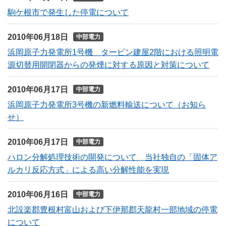
駒ケ根市で発生した停電について
2010年06月18日
中部電力
浜岡原子力発電所1号機 タービン建屋2階における照明電
源切替用開閉器からの発煙に対する原因と対策について
2010年06月17日
中部電力
浜岡原子力発電所3号機の新燃料輸送について（お知ら
せ）
2010年06月17日
中部電力
ハロン分解処理技術の開発について 当社独自の「固体ア
ルカリ反応方式」による高い分解性能を実現
2010年06月16日
中部電力
北設楽郡豊根村富山および下伊那郡天龍村一部地域の停電
について