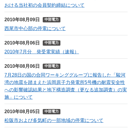
おける当社初の会員契約締結について
2010年08月09日
中部電力
西尾市中心部の停電について
2010年08月06日
中部電力
2010年7月分 発受電実績（速報）
2010年08月06日
中部電力
7月28日の国の合同ワーキンググループに報告した「駿河
湾の地震を踏まえた浜岡原子力発電所5号機の耐震安全性
への影響確認結果と地下構造調査（更なる追加調査）の実
施」について
2010年08月05日
中部電力
松阪市および多気町の一部地域の停電について