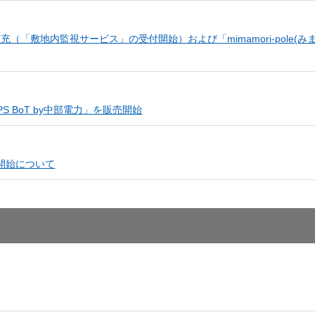
ス拡充（「敷地内監視サービス」の受付開始）および「mimamori-pole(み
 BoT by中部電力」を販売開始
開始について