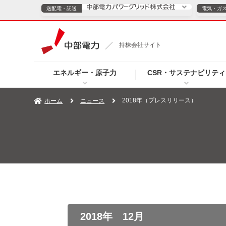
送配電・託送
電気・ガ
送配電・託送につ
持株会社サイト
電気・ガスのご契約
エネルギー・原子力
CSR・サステナビリティ
TOPページへ
TOPページへ
ご案内
個人の
2018年（プレスリリース）
ホーム
ニュース
サービス・ソリューション
企業情報
効率化
（新しいウィンドウを開きます）
（新しいウィンドウ
プレスリリース
お知らせ
よくあるご
2018年 12月