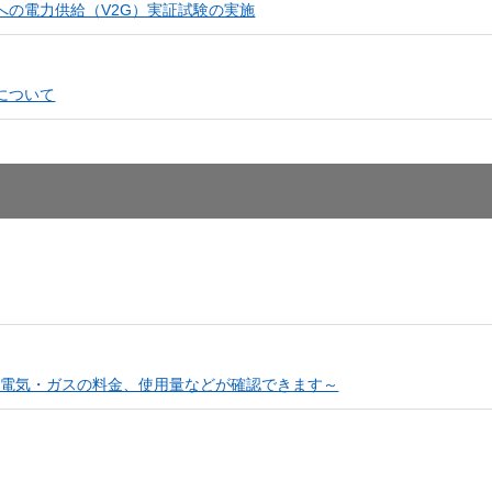
への電力供給（V2G）実証試験の実施
について
じて電気・ガスの料金、使用量などが確認できます～