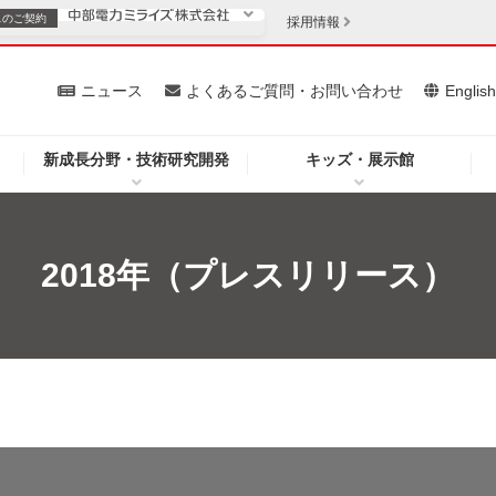
スの
ご契約
採用情報
いて
ニュース
よくあるご質問・お問い合わせ
Englis
新成長分野・技術研究開発
キッズ・展示館
お客さま
安定供給
法人のお客さま
・低コスト化
企業情報
2018年（プレスリリース）
を開きます）
（新しいウィンドウを開きます）
質問・お問い合わせ