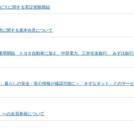
ービスに関する実証実験開始
供に関する基本合意について
運用開始 トヨタ自動車に加え、中部電力、三井住友銀行、 みずほ銀行
T」で、暮らしの安全・安心情報が確認可能に～「きずなネット」とのサー
」への会員参画について