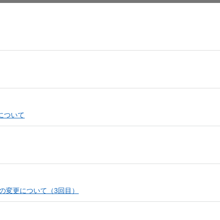
しいウィンドウを開きます）
について
定の変更について（3回目）