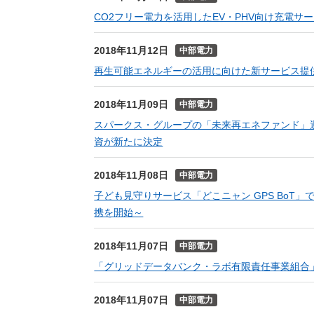
CO2フリー電力を活用したEV・PHV向け充電サ
2018年11月12日
中部電力
再生可能エネルギーの活用に向けた新サービス提
2018年11月09日
中部電力
スパークス・グループの「未来再エネファンド」
資が新たに決定
2018年11月08日
中部電力
子ども見守りサービス「どこニャン GPS Bo
携を開始～
2018年11月07日
中部電力
「グリッドデータバンク・ラボ有限責任事業組合
2018年11月07日
中部電力